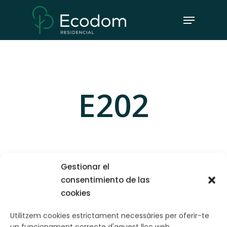
Skip
Menu
to
Close
main
Menu
content
E202
Gestionar el
consentimiento de las
cookies
Utilitzem cookies estrictament necessàries per oferir-te
un funcionament correcte d'aquest lloc web.
PREVIOUS POST