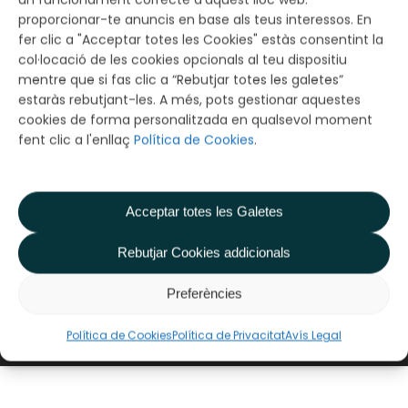
proporcionar-te anuncis en base als teus interessos. En
E201
fer clic a "Acceptar totes les Cookies" estàs consentint la
col·locació de les cookies opcionals al teu dispositiu
mentre que si fas clic a “Rebutjar totes les galetes”
estaràs rebutjant-les. A més, pots gestionar aquestes
cookies de forma personalitzada en qualsevol moment
fent clic a l'enllaç
Política de Cookies
.
Acceptar totes les Galetes
NEXT POST
Rebutjar Cookies addicionals
E203
Preferències
Política de Cookies
Política de Privacitat
Avís Legal