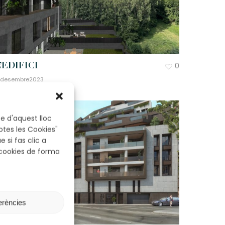
0
’EDIFICI
 desembre2023
e d'aquest lloc
otes les Cookies"
 si fas clic a
 cookies de forma
erències