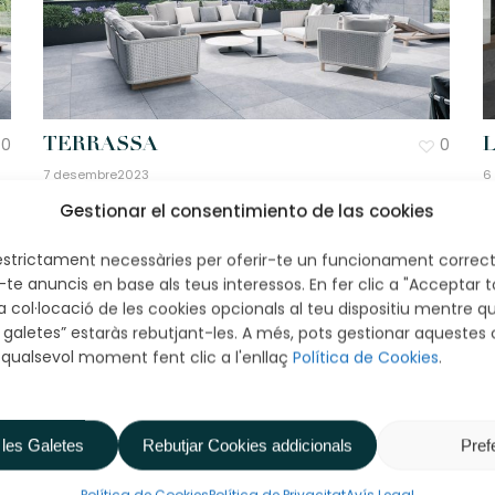
0
0
TERRASSA
L
7 desembre2023
6
Gestionar el consentimiento de las cookies
 estrictament necessàries per oferir-te un funcionament correct
te anuncis en base als teus interessos. En fer clic a "Acceptar t
a col·locació de les cookies opcionals al teu dispositiu mentre que
s galetes” estaràs rebutjant-les. A més, pots gestionar aquestes
 qualsevol moment fent clic a l'enllaç
Política de Cookies
.
 les Galetes
Rebutjar Cookies addicionals
Pref