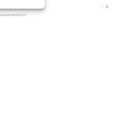
0
’EDIFICI
 desembre2023