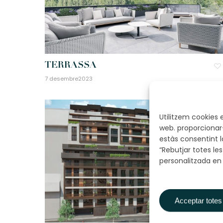
TERRASSA
7 desembre2023
Utilitzem cookies
web. proporcionar-
estàs consentint l
“Rebutjar totes le
personalitzada en
Acceptar totes